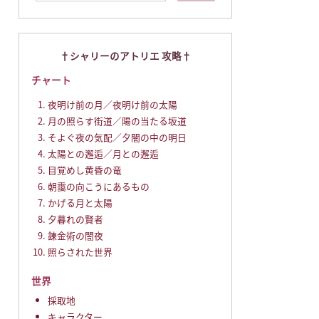
シャリーのアトリエ 攻略
チャート
夜明け前の月／夜明け前の太陽
月の照らす街道／陽の当たる坂道
そよぐ夜の気配／夕闇の中の明日
太陽との邂逅／月との邂逅
目覚めし黄昏の竜
朝靄の向こうにあるもの
かげる月と太陽
夕暮れの賢者
錬金術の闇夜
照らされた世界
世界
採取地
キャラクター