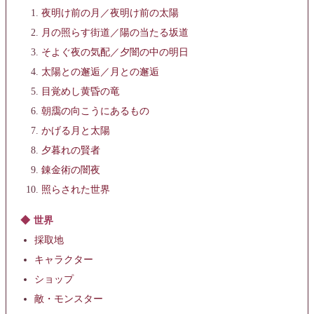
夜明け前の月／夜明け前の太陽
月の照らす街道／陽の当たる坂道
そよぐ夜の気配／夕闇の中の明日
太陽との邂逅／月との邂逅
目覚めし黄昏の竜
朝靄の向こうにあるもの
かげる月と太陽
夕暮れの賢者
錬金術の闇夜
照らされた世界
世界
採取地
キャラクター
ショップ
敵・モンスター