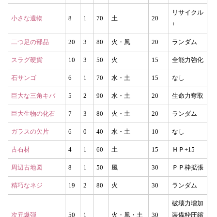
リサイクル
小さな遺物
8
1
70
土
20
+
二つ足の部品
20
3
80
火・風
20
ランダム
スラグ硬貨
10
3
50
火
15
全能力強化
石サンゴ
6
1
70
水・土
15
なし
巨大な三角キバ
5
2
90
水・土
20
生命力奪取
巨大生物の化石
7
3
80
火・土
20
ランダム
ガラスの欠片
6
0
40
水・土
10
なし
古石材
4
1
60
土
15
ＨＰ+15
周辺古地図
8
1
50
風
30
ＰＰ枠拡張
精巧なネジ
19
2
80
火
30
ランダム
破壊力増加
次元爆弾
50
1
火・風・土
30
装備枠圧縮