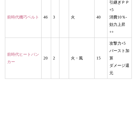
引継ぎＰＰ
+5
前時代機巧ベルト
46
3
火
40
消費10％-
効力上昇
++
攻撃力+5
バースト加
前時代ヒートバン
20
2
火・風
15
算
カー
ダメージ還
元