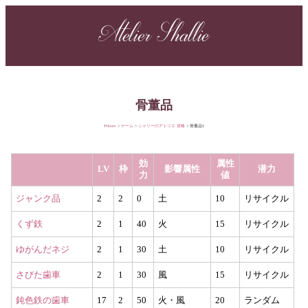
Atelier Shallie
骨董品
Home
ゲーム
シャリーのアトリエ 攻略
骨董品
効
属性
LV
枠
影響属性
潜力
力
値
ジャンク品
2
2
0
土
10
リサイクル
くず鉄
2
1
40
火
15
リサイクル
ゆがんだネジ
2
1
30
土
10
リサイクル
さびた歯車
2
1
30
風
15
リサイクル
鈍色鉄の歯車
17
2
50
火・風
20
ランダム