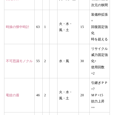
次元の狭間
装備枠拡張
+
火・水・
時操の懐中時計
63
1
15
回復固定強
風・土
化
時を超える
リサイクル
威力固定強
不可思議モノクル
55
2
水・風
30
化+
使用回数
+2
引継ぎＰＰ
+7
火・水・
竜紋の盾
46
2
20
ＭＰ+15
風・土
効力上昇
++