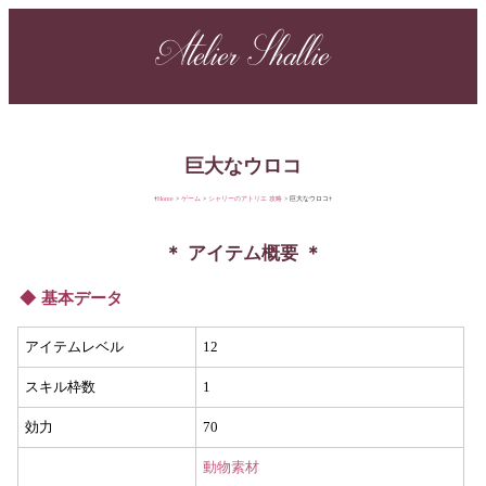
Atelier Shallie
巨大なウロコ
Home
ゲーム
シャリーのアトリエ 攻略
巨大なウロコ
アイテム概要
基本データ
アイテムレベル
12
スキル枠数
1
効力
70
動物素材