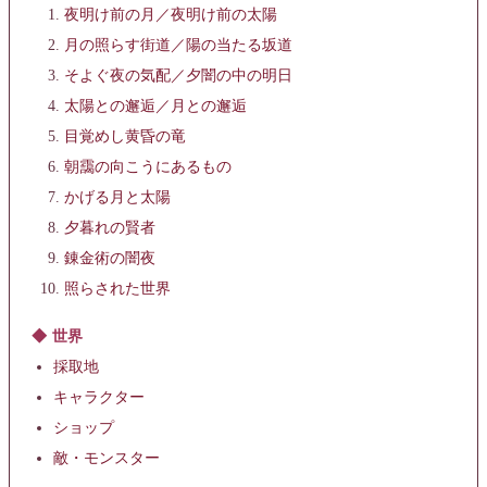
夜明け前の月／夜明け前の太陽
月の照らす街道／陽の当たる坂道
そよぐ夜の気配／夕闇の中の明日
太陽との邂逅／月との邂逅
目覚めし黄昏の竜
朝靄の向こうにあるもの
かげる月と太陽
夕暮れの賢者
錬金術の闇夜
照らされた世界
世界
採取地
キャラクター
ショップ
敵・モンスター