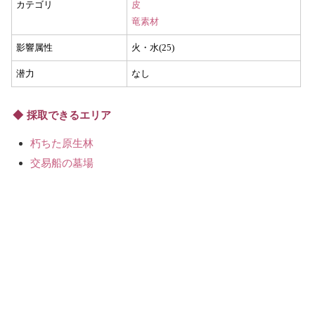
カテゴリ
皮
竜素材
影響属性
火・水(25)
潜力
なし
採取できるエリア
朽ちた原生林
交易船の墓場