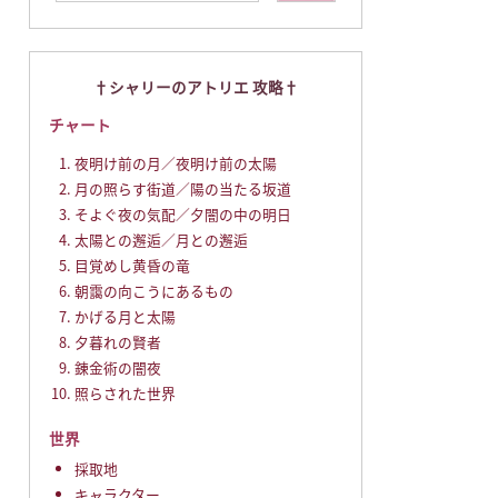
シャリーのアトリエ 攻略
チャート
夜明け前の月／夜明け前の太陽
月の照らす街道／陽の当たる坂道
そよぐ夜の気配／夕闇の中の明日
太陽との邂逅／月との邂逅
目覚めし黄昏の竜
朝靄の向こうにあるもの
かげる月と太陽
夕暮れの賢者
錬金術の闇夜
照らされた世界
世界
採取地
キャラクター