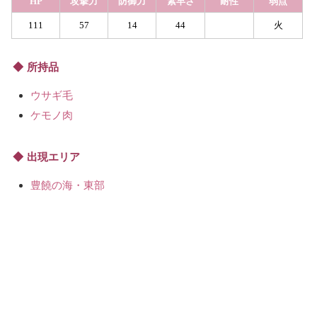
HP
攻撃力
防御力
素早さ
耐性
弱点
111
57
14
44
火
所持品
ウサギ毛
ケモノ肉
出現エリア
豊饒の海・東部