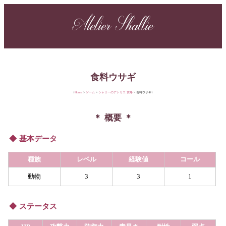
Atelier Shallie
食料ウサギ
Home
ゲーム
シャリーのアトリエ 攻略
食料ウサギ
概要
基本データ
種族
レベル
経験値
コール
動物
3
3
1
ステータス