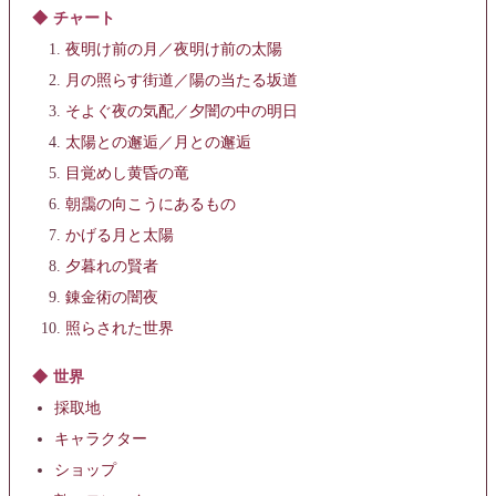
チャート
夜明け前の月／夜明け前の太陽
月の照らす街道／陽の当たる坂道
そよぐ夜の気配／夕闇の中の明日
太陽との邂逅／月との邂逅
目覚めし黄昏の竜
朝靄の向こうにあるもの
かげる月と太陽
夕暮れの賢者
錬金術の闇夜
照らされた世界
世界
採取地
キャラクター
ショップ