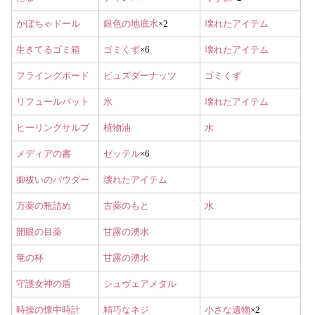
かぼちゃドール
銀色の地底水
×2
壊れたアイテム
生きてるゴミ箱
ゴミくず
×6
壊れたアイテム
フライングボード
ビュズダーナッツ
ゴミくず
リフュールパット
水
壊れたアイテム
ヒーリングサルブ
植物油
水
メディアの書
ゼッテル
×6
御祓いのパウダー
壊れたアイテム
万薬の瓶詰め
古薬のもと
水
開眼の目薬
甘露の湧水
竜の杯
甘露の湧水
守護女神の盾
シュヴェアメタル
時操の懐中時計
精巧なネジ
小さな遺物
×2