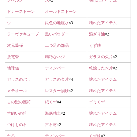
レヘルン
水
×2
壊れたアイテム
ドナーストーン
オールドストーン
ウニ
銀色の地底水
×3
壊れたアイテム
ラーヴァキューブ
黒いパウダー
混ざり油
×2
次元爆弾
二つ足の部品
くず鉄
放電管
精巧なネジ
ガラスの欠片
×2
地球儀
ティンバー
乾燥した木片
×2
ガラスのバラ
ガラスの欠片
×4
壊れたアイテム
メテオール
レスター隕鉄
×2
壊れたアイテム
古の獣の護符
紙くず
×4
ゴミくず
羊飼いの笛
海底粘土
×2
壊れたアイテム
つけもの石
古石材
×2
壊れたアイテム
たる
ティンバー
くず鉄
×2