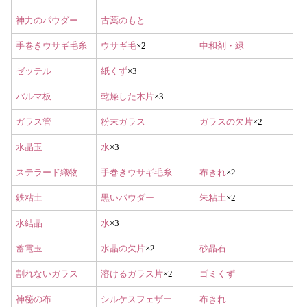
神力のパウダー
古薬のもと
手巻きウサギ毛糸
ウサギ毛
×2
中和剤・緑
ゼッテル
紙くず
×3
パルマ板
乾燥した木片
×3
ガラス管
粉末ガラス
ガラスの欠片
×2
水晶玉
水
×3
ステラード織物
手巻きウサギ毛糸
布きれ
×2
鉄粘土
黒いパウダー
朱粘土
×2
水結晶
水
×3
蓄電玉
水晶の欠片
×2
砂晶石
割れないガラス
溶けるガラス片
×2
ゴミくず
神秘の布
シルケスフェザー
布きれ