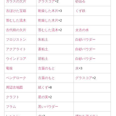
ガラスの欠片
グラスコア
×2
砂晶石
古ぼけた宝箱
乾燥した木片
×3
くず鉄
苔むした流木
乾燥した木片
×2
古代樹の欠片
苔むした流木
×2
太古の水
フロジストン
朱粘土
白砂パウダー
アクアライト
蒼粘土
白砂パウダー
ウインドコア
碧粘土
白砂パウダー
竜核
古薬のもと
水
×3
ペンデローク
古薬のもと
グラスコア
×2
周辺古地図
紙くず
×8
クラフト
星の実
×2
フラム
黒いパウダー