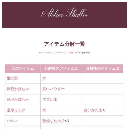
Atelier Shallie
アイテム分解一覧
Home
ゲーム
シャリーのアトリエ 攻略
アイテム分解一覧
元のアイテム
分解後のアイテム１
分解後のアイテム２
星の実
水
鉱石かぼちゃ
黒いパウダー
砂地かぼちゃ
マズい水
濃厚ミルク
水
白いかたまり
パルマ
乾燥した木片
×3