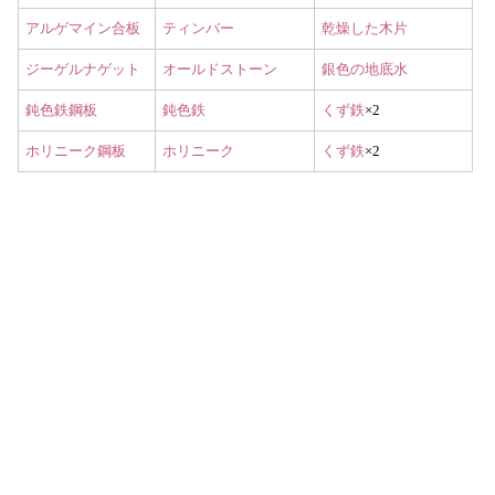
アルゲマイン合板
ティンバー
乾燥した木片
ジーゲルナゲット
オールドストーン
銀色の地底水
鈍色鉄鋼板
鈍色鉄
くず鉄
×2
ホリニーク鋼板
ホリニーク
くず鉄
×2