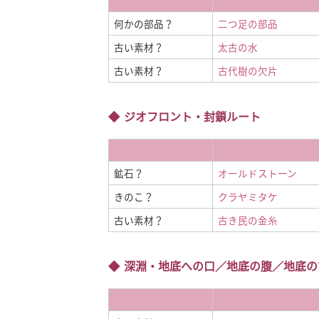
何かの部品？
二つ足の部品
古い素材？
太古の水
古い素材？
古代樹の欠片
ジオフロント・封鎖ルート
鉱石？
オールドストーン
きのこ？
クラヤミタケ
古い素材？
古き民の金糸
深淵・地底への口／地底の腹／地底の