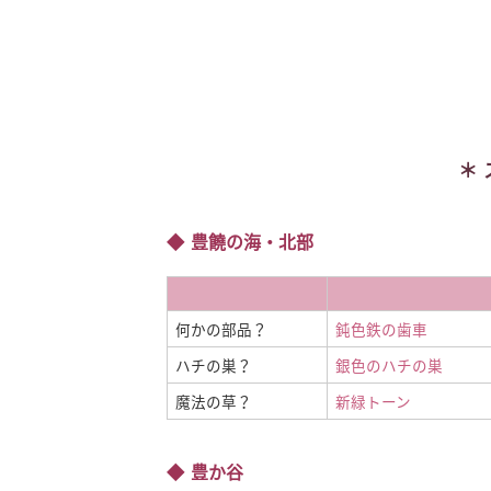
豊饒の海・北部
何かの部品？
鈍色鉄の歯車
ハチの巣？
銀色のハチの巣
魔法の草？
新緑トーン
豊か谷