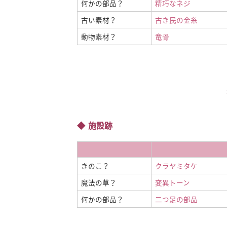
何かの部品？
精巧なネジ
古い素材？
古き民の金糸
動物素材？
竜骨
施設跡
きのこ？
クラヤミタケ
魔法の草？
変異トーン
何かの部品？
二つ足の部品