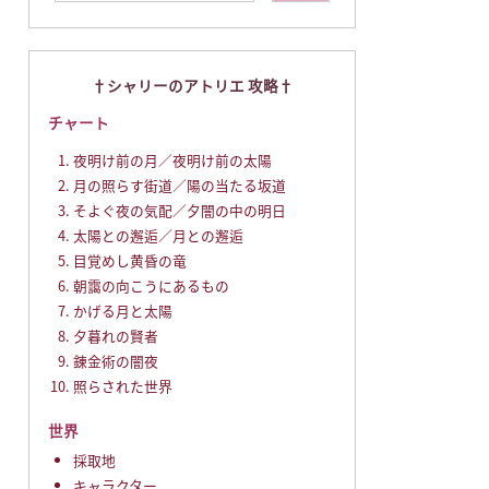
シャリーのアトリエ 攻略
チャート
夜明け前の月／夜明け前の太陽
月の照らす街道／陽の当たる坂道
そよぐ夜の気配／夕闇の中の明日
太陽との邂逅／月との邂逅
目覚めし黄昏の竜
朝靄の向こうにあるもの
かげる月と太陽
夕暮れの賢者
錬金術の闇夜
照らされた世界
世界
採取地
キャラクター