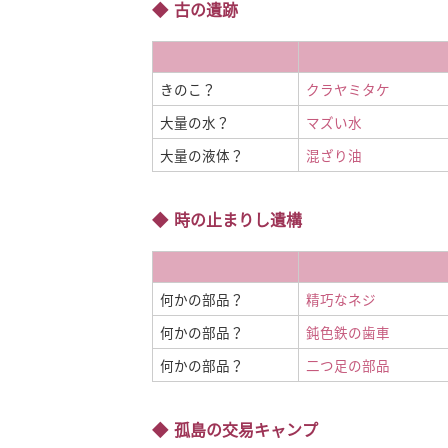
古の遺跡
きのこ？
クラヤミタケ
大量の水？
マズい水
大量の液体？
混ざり油
時の止まりし遺構
何かの部品？
精巧なネジ
何かの部品？
鈍色鉄の歯車
何かの部品？
二つ足の部品
孤島の交易キャンプ