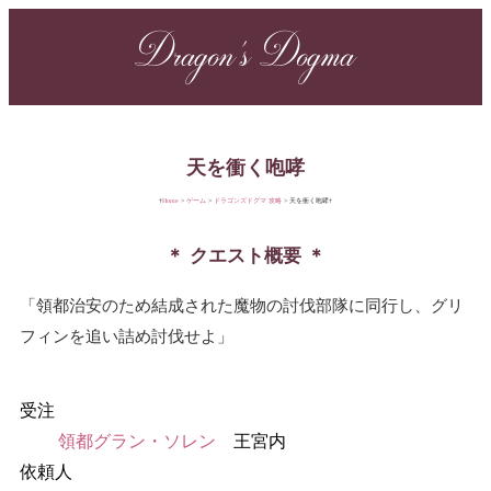
Dragon's Dogma
天を衝く咆哮
Home
ゲーム
ドラゴンズドグマ 攻略
天を衝く咆哮
クエスト概要
領都治安のため結成された魔物の討伐部隊に同行し、グリ
フィンを追い詰め討伐せよ
受注
領都グラン・ソレン
王宮内
依頼人