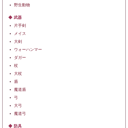
野生動物
武器
片手剣
メイス
大剣
ウォーハンマー
ダガー
杖
大杖
盾
魔道盾
弓
大弓
魔道弓
防具