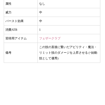
属性
なし
威力
中
バースト効果
中
消費ATB
1
習得用アイテム
フェザークラブ
この技の直後に繋いだアビリティ・魔法・
備考
リミット技のダメージを上昇させる (=始動
技として優秀)