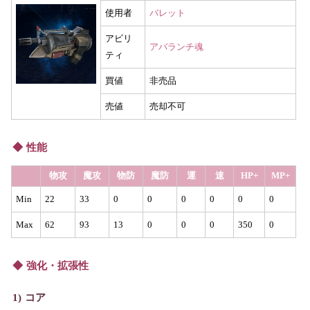
使用者
バレット
アビリ
アバランチ魂
ティ
買値
非売品
売値
売却不可
性能
物攻
魔攻
物防
魔防
運
速
HP+
MP+
Min
22
33
0
0
0
0
0
0
Max
62
93
13
0
0
0
350
0
強化・拡張性
コア