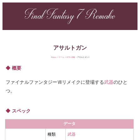
Final Fantasy 7 Remake
アサルトガン
Home
ゲーム
FF7R 攻略
アサルトガン
概要
ファイナルファンタジーⅦリメイクに登場する
武器
のひと
つ。
スペック
データ
種類
武器