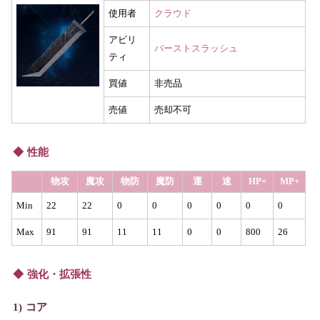
使用者
クラウド
アビリ
バーストスラッシュ
ティ
買値
非売品
売値
売却不可
性能
物攻
魔攻
物防
魔防
運
速
HP+
MP+
Min
22
22
0
0
0
0
0
0
Max
91
91
11
11
0
0
800
26
強化・拡張性
コア