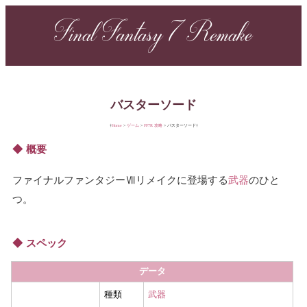
Final Fantasy 7 Remake
バスターソード
Home
ゲーム
FF7R 攻略
バスターソード
概要
ファイナルファンタジーⅦリメイクに登場する
武器
のひと
つ。
スペック
データ
種類
武器