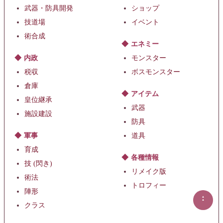
武器・防具開発
ショップ
技道場
イベント
術合成
エネミー
内政
モンスター
税収
ボスモンスター
倉庫
アイテム
皇位継承
武器
施設建設
防具
軍事
道具
育成
各種情報
技 (閃き)
リメイク版
術法
トロフィー
陣形
▲
▲
クラス