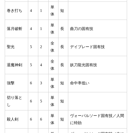
単
巻き打ち
4
1
短
体
単
落月破斬
4
1
長
曲刀の固有技
体
全
聖光
5
2
長
デイブレード固有技
体
全
退魔神剣
5
4
長
妖刀龍光固有技
体
単
強撃
6
3
短
命中率低い
体
切り落と
単
6
5
短
し
体
単
ヴォーパルソード固有技／人間
殺人剣
6
6
短
体
に特効