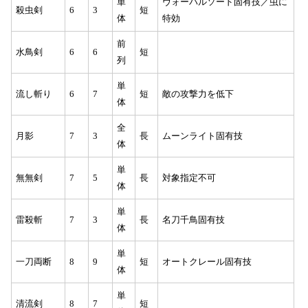
単
ヴォーパルソード固有技／虫に
殺虫剣
6
3
短
体
特効
前
水鳥剣
6
6
短
列
単
流し斬り
6
7
短
敵の攻撃力を低下
体
全
月影
7
3
長
ムーンライト固有技
体
単
無無剣
7
5
長
対象指定不可
体
単
雷殺斬
7
3
長
名刀千鳥固有技
体
単
一刀両断
8
9
短
オートクレール固有技
体
単
清流剣
8
7
短