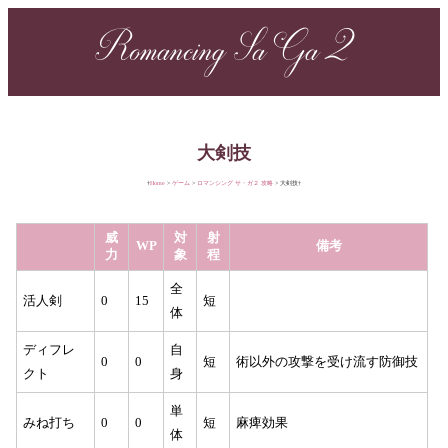
Romancing Sa Ga 2
大剣技
Home
ゲーム
ロマンシング サ・ガ２ 攻略
大剣技
威
対
射
WP
備考
力
象
程
全
活人剣
0
15
短
体
ディフレ
自
0
0
短
術以外の攻撃を受け流す防御技
クト
身
単
みね打ち
0
0
短
麻痺効果
体