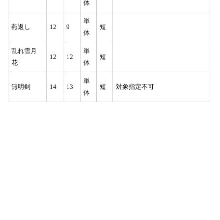
体
単
燕返し
12
9
短
体
乱れ雪月
単
12
12
短
花
体
単
無明剣
14
13
短
対象指定不可
体