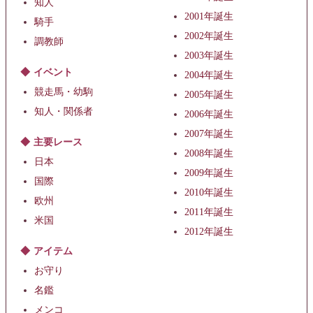
知人
2001年誕生
騎手
2002年誕生
調教師
2003年誕生
イベント
2004年誕生
競走馬・幼駒
2005年誕生
知人・関係者
2006年誕生
2007年誕生
主要レース
2008年誕生
日本
2009年誕生
国際
2010年誕生
欧州
2011年誕生
米国
2012年誕生
アイテム
お守り
名鑑
メンコ