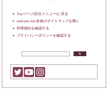
Topページ(目次メニュー)に戻る
andraste.info全体のサイトマップを開く
利用規約を確認する
プライバシーポリシーを確認する