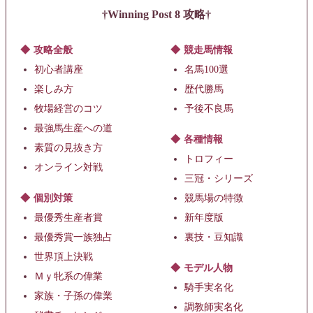
Winning Post 8 攻略
攻略全般
競走馬情報
初心者講座
名馬100選
楽しみ方
歴代勝馬
牧場経営のコツ
予後不良馬
最強馬生産への道
各種情報
素質の見抜き方
トロフィー
オンライン対戦
三冠・シリーズ
個別対策
競馬場の特徴
最優秀生産者賞
新年度版
最優秀賞一族独占
裏技・豆知識
世界頂上決戦
モデル人物
Ｍｙ牝系の偉業
騎手実名化
家族・子孫の偉業
調教師実名化