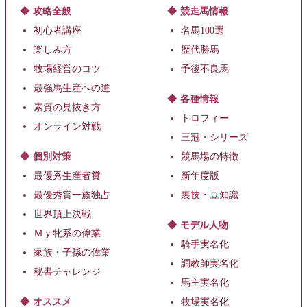
攻略全般
競走馬情報
初心者講座
名馬100選
楽しみ方
歴代勝馬
牧場経営のコツ
予後不良馬
最強馬生産への道
各種情報
素質の見抜き方
トロフィー
オンライン対戦
三冠・シリーズ
個別対策
競馬場の特徴
最優秀生産者賞
新年度版
最優秀賞一族独占
裏技・豆知識
世界頂上決戦
モデル人物
Ｍｙ牝系の偉業
騎手実名化
家族・子孫の偉業
調教師実名化
秘書チャレンジ
馬主実名化
オススメ
牧場実名化