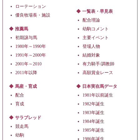
ローテーション
一覧表・早見表
優良牧場長・施設
配合理論
推薦馬
幼駒コメント
初期譲与馬
主要イベント
1980年～1990年
登場人物
1991年～2000年
結婚対象
2001年～2010
有力騎手/調教師
2011年以降
高額賞金レース
馬産・育成
日本実在馬データ
配合
1981年以前誕生
育成
1982年誕生
1983年誕生
サラブレッド
1984年誕生
競走馬
1985年誕生
幼駒
1986年誕生