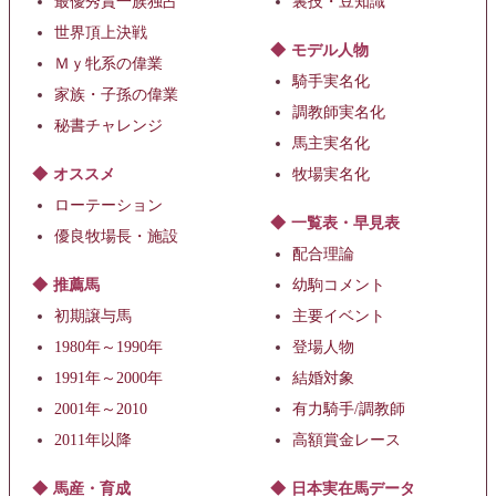
最優秀賞一族独占
裏技・豆知識
世界頂上決戦
モデル人物
Ｍｙ牝系の偉業
騎手実名化
家族・子孫の偉業
調教師実名化
秘書チャレンジ
馬主実名化
オススメ
牧場実名化
ローテーション
一覧表・早見表
優良牧場長・施設
配合理論
推薦馬
幼駒コメント
初期譲与馬
主要イベント
1980年～1990年
登場人物
1991年～2000年
結婚対象
2001年～2010
有力騎手/調教師
2011年以降
高額賞金レース
馬産・育成
日本実在馬データ