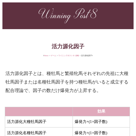
Winning Post 8
活力源化因子
Home
ゲーム
ウイニングポスト８ 攻略
活力源化因子
活力源化因子とは、種牡馬と繁殖牝馬それぞれの先祖に大種
牡馬因子または名種牡馬因子を持つ種牡馬がいると成立する
配合理論で、因子の数だけ爆発力が上昇する。
効果
活力源化大種牡馬因子
爆発力+(1×因子数)
活力源化名種牡馬因子
爆発力+(1×因子数)