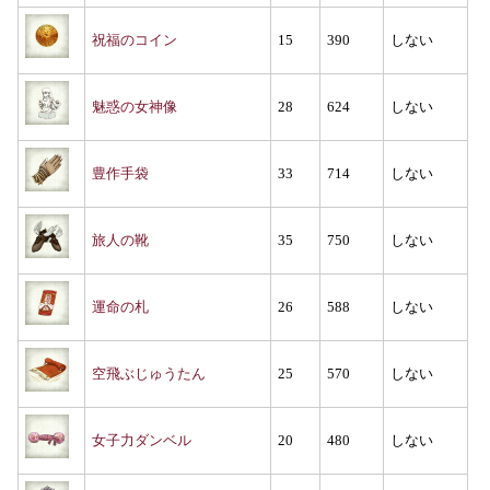
祝福のコイン
15
390
しない
魅惑の女神像
28
624
しない
豊作手袋
33
714
しない
旅人の靴
35
750
しない
運命の札
26
588
しない
空飛ぶじゅうたん
25
570
しない
女子力ダンベル
20
480
しない