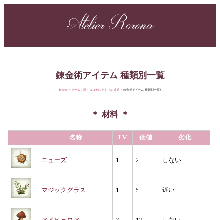
Atelier Rorona
錬金術アイテム 種類別一覧
Home
ゲーム
新・ロロナのアトリエ 攻略
錬金術アイテム 種類別一覧
材料
名称
LV
価値
劣化
ニューズ
1
2
しない
マジックグラス
1
5
遅い
アイヒェロア
3
12
しない