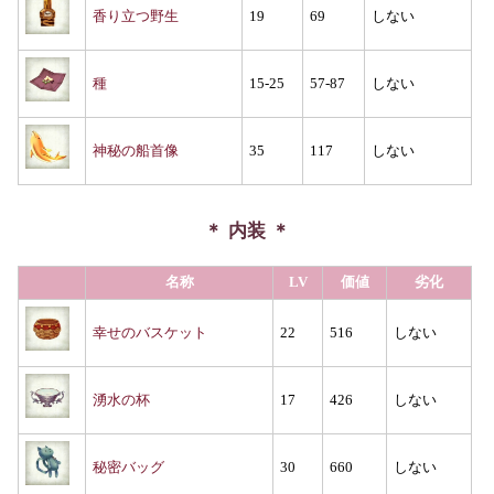
香り立つ野生
19
69
しない
種
15-25
57-87
しない
神秘の船首像
35
117
しない
内装
名称
LV
価値
劣化
幸せのバスケット
22
516
しない
湧水の杯
17
426
しない
秘密バッグ
30
660
しない