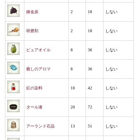
錬金炭
2
18
しない
研磨剤
2
18
しない
ピュアオイル
8
36
しない
癒しのアロマ
8
36
しない
紅の染料
10
42
しない
タール液
20
72
しない
アーランド石晶
13
51
しない