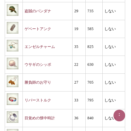
盗賊のバンダナ
29
735
しない
ゲベートアンク
19
585
しない
エンゼルチャーム
35
825
しない
ウサギのシッポ
22
630
しない
勝負師のお守り
27
705
しない
リバーストルク
33
795
しない
▲
▲
目覚めの懐中時計
36
840
しない