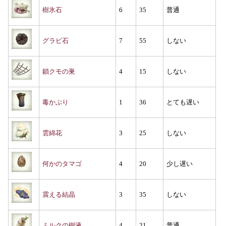
樹氷石
6
35
普通
グラビ石
7
55
しない
鎖クモの巣
4
15
しない
毒かぶり
1
36
とても遅い
雲綿花
3
25
しない
何かのタマゴ
4
20
少し遅い
震える結晶
3
35
しない
ミルクの樹液
4
21
普通