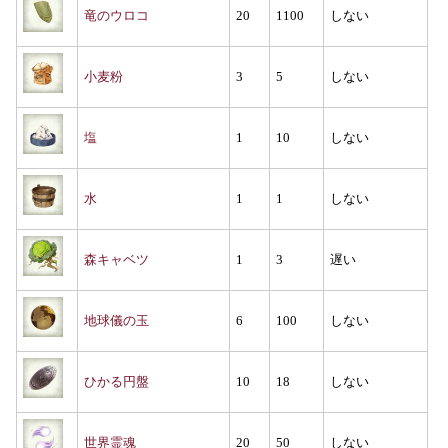
竜のウロコ
20
1100
しない
小麦粉
3
5
しない
塩
1
10
しない
水
1
1
しない
森キャベツ
1
3
遅い
地球儀の玉
6
100
しない
ひかる円盤
10
18
しない
世界霊魂
20
50
しない