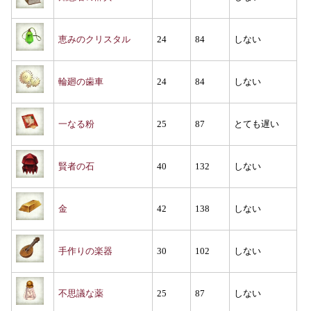
恵みのクリスタル
24
84
しない
輪廻の歯車
24
84
しない
一なる粉
25
87
とても遅い
賢者の石
40
132
しない
金
42
138
しない
手作りの楽器
30
102
しない
不思議な薬
25
87
しない