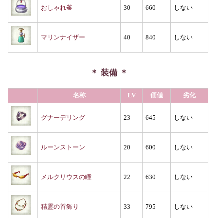
おしゃれ釜
30
660
しない
マリンナイザー
40
840
しない
装備
名称
LV
価値
劣化
グナーデリング
23
645
しない
ルーンストーン
20
600
しない
メルクリウスの瞳
22
630
しない
精霊の首飾り
33
795
しない