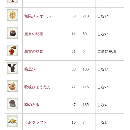
無限メテオール
50
210
しない
魔女の秘薬
11
59
しない
精霊の息吹
21
94
普通に充填
暗黒水
33
136
しない
吸魂ひょうたん
27
115
しない
時の石版
47
185
しない
うおクラフト
16
74
しない