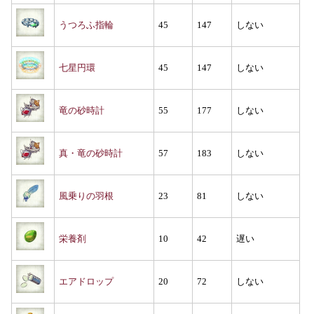
うつろふ指輪
45
147
しない
七星円環
45
147
しない
竜の砂時計
55
177
しない
真・竜の砂時計
57
183
しない
風乗りの羽根
23
81
しない
栄養剤
10
42
遅い
エアドロップ
20
72
しない