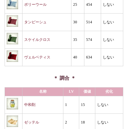
ポリーウール
25
454
しない
タンビーシュ
30
514
しない
スケイルクロス
35
574
しない
ヴェルベティス
40
634
しない
調合
名称
LV
価値
劣化
中和剤
1
15
しない
ゼッテル
2
18
しない