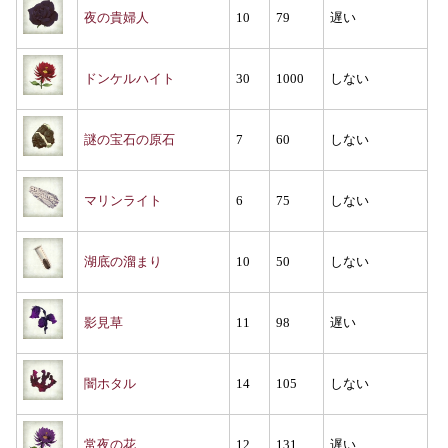
夜の貴婦人
10
79
遅い
ドンケルハイト
30
1000
しない
謎の宝石の原石
7
60
しない
マリンライト
6
75
しない
湖底の溜まり
10
50
しない
影見草
11
98
遅い
闇ホタル
14
105
しない
常夜の花
12
131
遅い