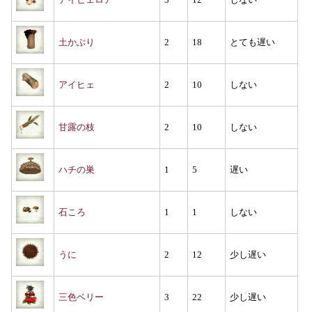
土かぶり
2
18
とても遅い
アイヒェ
2
10
しない
甘露の枝
2
10
しない
ハチの巣
1
5
遅い
石ころ
1
1
しない
うに
2
12
少し遅い
三色ベリー
3
22
少し遅い