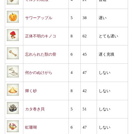
サワーアップル
5
38
遅い
正体不明のキノコ
8
62
とても遅い
忘れられた獣の骨
6
45
遅く充填
何かのぬけがら
4
47
しない
輝く砂
8
42
しない
カタ巻き貝
5
51
しない
虹珊瑚
6
47
しない