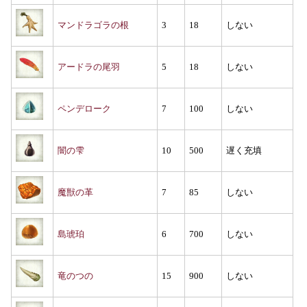
マンドラゴラの根
3
18
しない
アードラの尾羽
5
18
しない
ペンデローク
7
100
しない
闇の雫
10
500
遅く充填
魔獣の革
7
85
しない
島琥珀
6
700
しない
竜のつの
15
900
しない