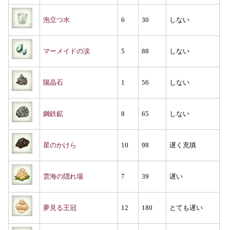
泡立つ水
6
30
しない
マーメイドの涙
5
88
しない
陽晶石
1
56
しない
鋼鉄鉱
8
65
しない
星のかけら
10
98
遅く充填
雲海の隠れ場
7
39
遅い
夢見る王冠
12
180
とても遅い