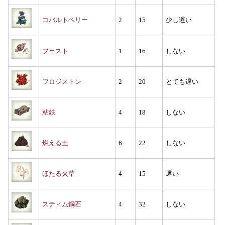
コバルトベリー
2
15
少し遅い
フェスト
1
16
しない
フロジストン
2
20
とても遅い
粘鉄
4
18
しない
燃える土
6
22
しない
ほたる火草
4
15
遅い
スティム鋼石
4
32
しない