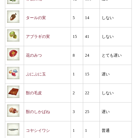
タールの実
5
14
しない
アブラギの実
15
41
しない
花のみつ
8
24
とても遅い
ぷにぷに玉
1
15
遅い
獣の毛皮
2
22
しない
獣のしかばね
3
25
遅い
コヤシイワシ
1
1
普通