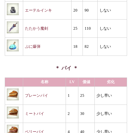
エーテルインキ
20
90
しない
たたかう魔剣
25
110
しない
ぷに爆弾
18
82
しない
パイ
名称
LV
価値
劣化
プレーンパイ
1
25
少し早い
ミートパイ
2
30
少し早い
ベリーパイ
4
40
少し早い