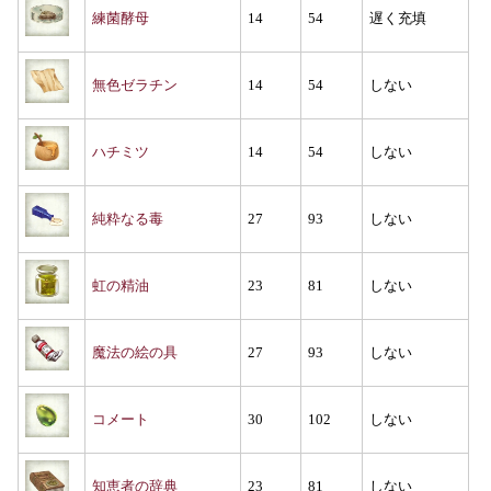
練菌酵母
14
54
遅く充填
無色ゼラチン
14
54
しない
ハチミツ
14
54
しない
純粋なる毒
27
93
しない
虹の精油
23
81
しない
魔法の絵の具
27
93
しない
コメート
30
102
しない
知恵者の辞典
23
81
しない