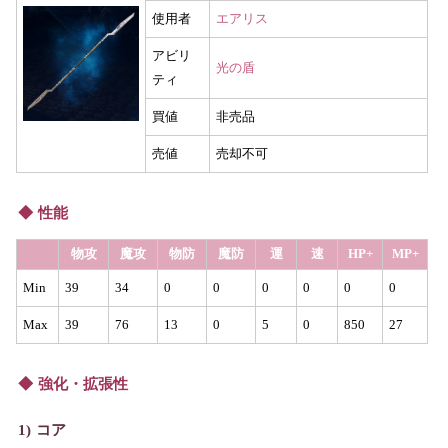
使用者
エアリス
アビリ
光の盾
ティ
買値
非売品
売値
売却不可
性能
物攻
魔攻
物防
魔防
運
速
HP+
MP+
Min
39
34
0
0
0
0
0
0
Max
39
76
13
0
5
0
850
27
強化・拡張性
コア