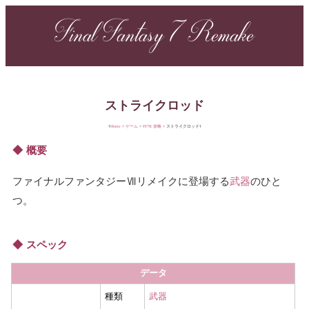
Final Fantasy 7 Remake
ストライクロッド
Home
ゲーム
FF7R 攻略
ストライクロッド
概要
ファイナルファンタジーⅦリメイクに登場する
武器
のひと
つ。
スペック
データ
種類
武器