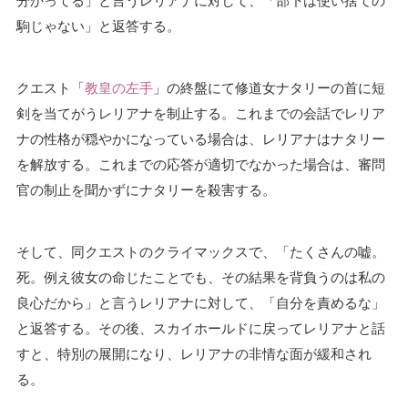
分かってる」と言うレリアナに対して、「部下は使い捨ての
駒じゃない」と返答する。
クエスト「
教皇の左手
」の終盤にて修道女ナタリーの首に短
剣を当てがうレリアナを制止する。これまでの会話でレリア
ナの性格が穏やかになっている場合は、レリアナはナタリー
を解放する。これまでの応答が適切でなかった場合は、審問
官の制止を聞かずにナタリーを殺害する。
そして、同クエストのクライマックスで、「たくさんの嘘。
死。例え彼女の命じたことでも、その結果を背負うのは私の
良心だから」と言うレリアナに対して、「自分を責めるな」
と返答する。その後、スカイホールドに戻ってレリアナと話
すと、特別の展開になり、レリアナの非情な面が緩和され
る。