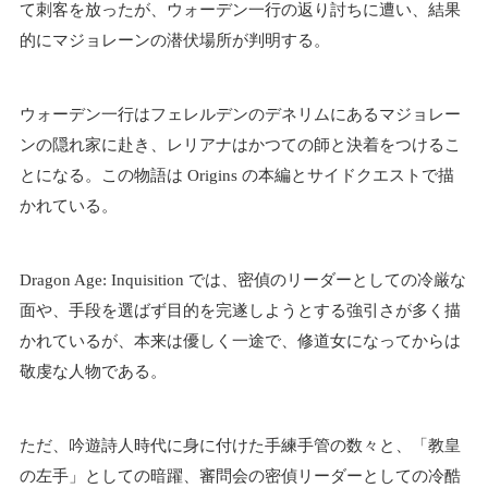
て刺客を放ったが、ウォーデン一行の返り討ちに遭い、結果
的にマジョレーンの潜伏場所が判明する。
ウォーデン一行はフェレルデンのデネリムにあるマジョレー
ンの隠れ家に赴き、レリアナはかつての師と決着をつけるこ
とになる。この物語は Origins の本編とサイドクエストで描
かれている。
Dragon Age: Inquisition では、密偵のリーダーとしての冷厳な
面や、手段を選ばず目的を完遂しようとする強引さが多く描
かれているが、本来は優しく一途で、修道女になってからは
敬虔な人物である。
ただ、吟遊詩人時代に身に付けた手練手管の数々と、「教皇
の左手」としての暗躍、審問会の密偵リーダーとしての冷酷