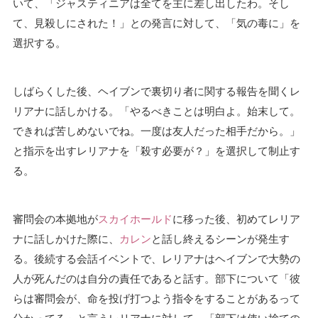
いて、「ジャスティニアは全てを主に差し出したわ。そし
て、見殺しにされた！」との発言に対して、「気の毒に」を
選択する。
しばらくした後、ヘイブンで裏切り者に関する報告を聞くレ
リアナに話しかける。「やるべきことは明白よ。始末して。
できれば苦しめないでね。一度は友人だった相手だから。」
と指示を出すレリアナを「殺す必要が？」を選択して制止す
る。
審問会の本拠地が
スカイホールド
に移った後、初めてレリア
ナに話しかけた際に、
カレン
と話し終えるシーンが発生す
る。後続する会話イベントで、レリアナはヘイブンで大勢の
人が死んだのは自分の責任であると話す。部下について「彼
らは審問会が、命を投げ打つよう指令をすることがあるって