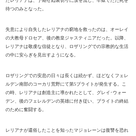
たレリアナは、予期せぬ裏切りに涙を流し、牢獄でただ死を
待つのみとなった。
失意により自失したレリアナの窮地を救ったのは、オーレイ
の大教母ドロセア、後の教皇ジャスティニアだった。以降、
レリアナは敬虔な信徒となり、ロザリングでの宗教的な生活
の中に安らぎを見出すようになる。
ロザリングでの安息の日々は長くは続かず、ほどなくフェレ
ルデン南部のコーカリ荒野にて第5ブライトが発生する。こ
の時、レリアナは創造主に導かれたとして、グレイ･ウォー
デン、後のフェレルデンの英雄に付き従い、ブライトの終結
のために奮闘する。
レリアナが還俗したことを知ったマジョレーンは復讐を恐れ