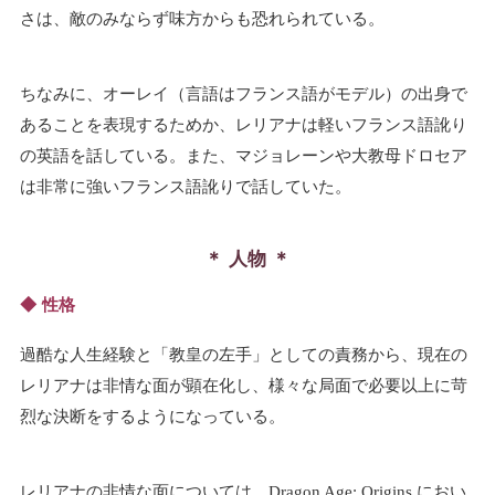
さは、敵のみならず味方からも恐れられている。
ちなみに、オーレイ（言語はフランス語がモデル）の出身で
あることを表現するためか、レリアナは軽いフランス語訛り
の英語を話している。また、マジョレーンや大教母ドロセア
は非常に強いフランス語訛りで話していた。
人物
性格
過酷な人生経験と「教皇の左手」としての責務から、現在の
レリアナは非情な面が顕在化し、様々な局面で必要以上に苛
烈な決断をするようになっている。
レリアナの非情な面については、Dragon Age: Origins におい