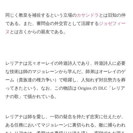
同じく教皇を補佐するという立場の
カサンドラ
とは旧知の仲
である。また、審問会の外交官として活躍する
ジョゼフィー
ヌ
とは古くからの親友である。
レリアナは元々オーレイの吟遊詩人であり、吟遊詩人に必要
な技術は師のマジョレーンから学んだ。師弟はオーレイのゲ
ーム（貴族達の権力争い）で暗躍し、人知れず対抗勢力を葬
ってきたという。なお、この物語は Origins の DLC「レリア
ナの歌」で描かれている。
レリアナは師を愛し、一切の疑念を持たず忠実に仕えたが、
ある任務においてマジョレーンに裏切られる。敵に捕らわれ