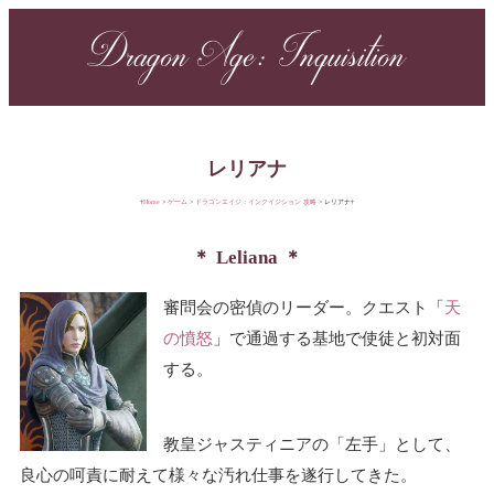
Dragon Age: Inquisition
レリアナ
Home
ゲーム
ドラゴンエイジ：インクイジション 攻略
レリアナ
Leliana
審問会の密偵のリーダー。クエスト「
天
の憤怒
」で通過する基地で使徒と初対面
する。
教皇ジャスティニアの「左手」として、
良心の呵責に耐えて様々な汚れ仕事を遂行してきた。